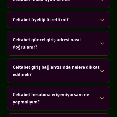
Evet. Ek uygulama olmadan mobil tarayıcıda giriş
ve bilgilendirme sayfaları kullanılabilir.
Celtabet üyeliği ücretli mi?
Standart üyelik ücretsizdir. Bonus ve
kampanyaların çevrim şartları ayrıca belirtilir.
Celtabet güncel giriş adresi nasıl
doğrulanır?
Bağlantıyı açmadan önce alan adını ve güvenlik
sertifikasını kontrol edin. En güncel bilgi için hesap
Celtabet giriş bağlantısında nelere dikkat
panelindeki veya güvenilir duyuru kanalındaki
edilmeli?
adresi esas alın.
Benzer görünümlü alan adlarına karşı dikkatli
olun, şifrenizi üçüncü kişilerle paylaşmayın ve
Celtabet hesabına erişemiyorsam ne
mümkünse iki aşamalı doğrulamayı etkinleştirin.
yapmalıyım?
Önce bağlantıyı ve internet erişimini kontrol edin.