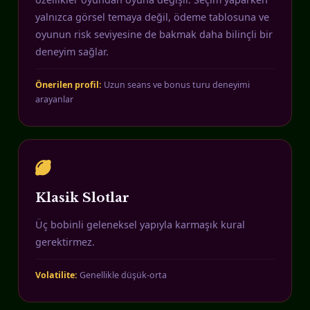
yalnızca görsel temaya değil, ödeme tablosuna ve
oyunun risk seviyesine de bakmak daha bilinçli bir
deneyim sağlar.
Önerilen profil:
Uzun seans ve bonus turu deneyimi
arayanlar
Klasik Slotlar
Üç bobinli geleneksel yapıyla karmaşık kural
gerektirmez.
Volatilite:
Genellikle düşük-orta