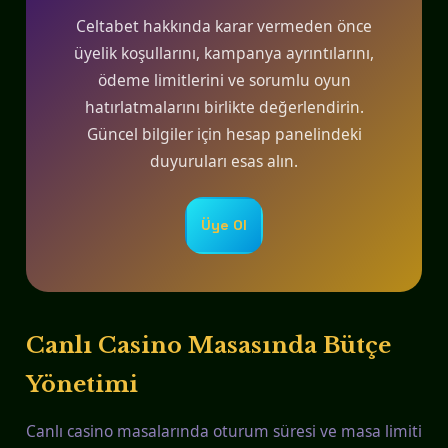
Celtabet hakkında karar vermeden önce
üyelik koşullarını, kampanya ayrıntılarını,
ödeme limitlerini ve sorumlu oyun
hatırlatmalarını birlikte değerlendirin.
Güncel bilgiler için hesap panelindeki
duyuruları esas alın.
Üye Ol
Canlı Casino Masasında Bütçe
Yönetimi
Canlı casino masalarında oturum süresi ve masa limiti