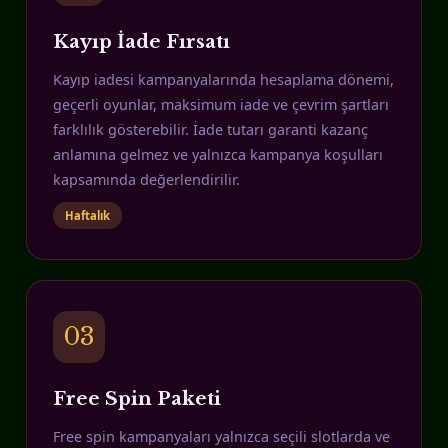
Kayıp İade Fırsatı
Kayıp iadesi kampanyalarında hesaplama dönemi,
geçerli oyunlar, maksimum iade ve çevrim şartları
farklılık gösterebilir. İade tutarı garanti kazanç
anlamına gelmez ve yalnızca kampanya koşulları
kapsamında değerlendirilir.
Haftalık
03
Free Spin Paketi
Free spin kampanyaları yalnızca seçili slotlarda ve