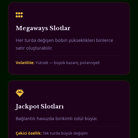
Megaways Slotlar
Her turda değişen bobin yükseklikleri binlerce
satır oluşturabilir.
Volatilite:
Yüksek — büyük kazanç potansiyeli
Jackpot Slotları
Bağlantılı havuzda birikimli ödül büyür.
Çekici özellik:
Tek turda büyük değişim