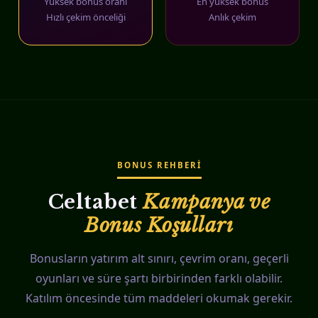
Yüksek bonus oranı
En yüksek bonus
Hızlı çekim önceliği
Anlık çekim
BONUS REHBERI
Celtabet
Kampanya ve
Bonus Koşulları
Bonusların yatırım alt sınırı, çevrim oranı, geçerli
oyunları ve süre şartı birbirinden farklı olabilir.
Katılım öncesinde tüm maddeleri okumak gerekir.