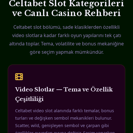
Celtabet Slot Kategorileri
ve Canlı Casino Rehberi
Celtabet slot bölümü, sade klasiklerden özellikli
video slotlara kadar farklı oyun yapılarını tek çatı
altında toplar. Tema, volatilite ve bonus mekaniğine
göre seçim yapmak mümkündür.
Video Slotlar — Tema ve Özellik
Çeşitliliği
Celtabet video slot alanında farklı temalar, bonus
turları ve değişken sembol mekanikleri bulunur.
Scatter, wild, genişleyen sembol ve çarpan gibi
özellikler oyundan oyuna değişir. Seçim yaparken