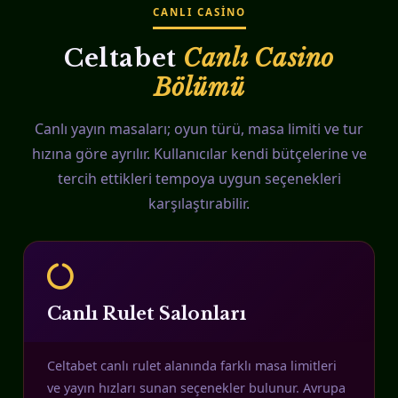
CANLI CASINO
Celtabet
Canlı Casino
Bölümü
Canlı yayın masaları; oyun türü, masa limiti ve tur
hızına göre ayrılır. Kullanıcılar kendi bütçelerine ve
tercih ettikleri tempoya uygun seçenekleri
karşılaştırabilir.
Canlı Rulet Salonları
Celtabet canlı rulet alanında farklı masa limitleri
ve yayın hızları sunan seçenekler bulunur. Avrupa