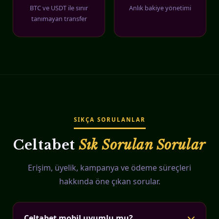
BTC ve USDT ile sınır
Anlık bakiye yönetimi
tanımayan transfer
SIKÇA SORULANLAR
Celtabet
Sık Sorulan Sorular
Erişim, üyelik, kampanya ve ödeme süreçleri
hakkında öne çıkan sorular.
Celtabet mobil uyumlu mu?