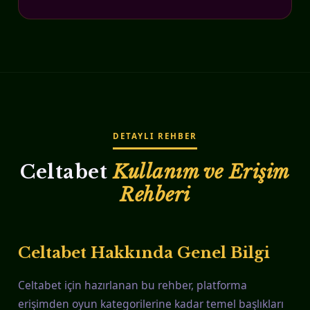
DETAYLI REHBER
Celtabet
Kullanım ve Erişim
Rehberi
Celtabet Hakkında Genel Bilgi
Celtabet için hazırlanan bu rehber, platforma
erişimden oyun kategorilerine kadar temel başlıkları