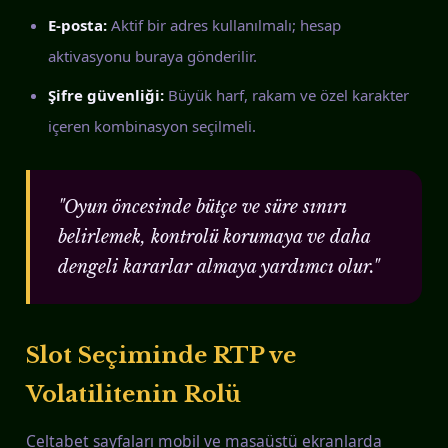
E-posta:
Aktif bir adres kullanılmalı; hesap
aktivasyonu buraya gönderilir.
Şifre güvenliği:
Büyük harf, rakam ve özel karakter
içeren kombinasyon seçilmeli.
"Oyun öncesinde bütçe ve süre sınırı
belirlemek, kontrolü korumaya ve daha
dengeli kararlar almaya yardımcı olur."
Slot Seçiminde RTP ve
Volatilitenin Rolü
Celtabet sayfaları mobil ve masaüstü ekranlarda