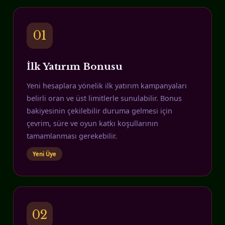
01
İlk Yatırım Bonusu
Yeni hesaplara yönelik ilk yatırım kampanyaları
belirli oran ve üst limitlerle sunulabilir. Bonus
bakiyesinin çekilebilir duruma gelmesi için
çevrim, süre ve oyun katkı koşullarının
tamamlanması gerekebilir.
Yeni Üye
02