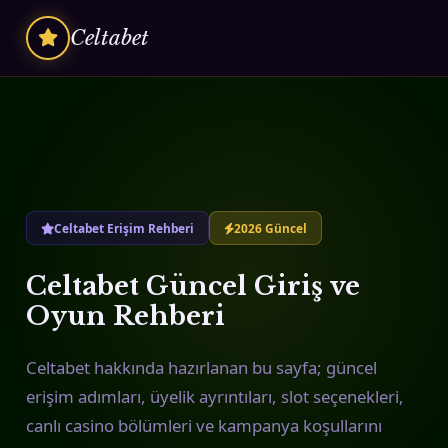
Celtabet
Celtabet Erişim Rehberi
2026 Güncel
Celtabet Güncel Giriş ve
Oyun Rehberi
Celtabet hakkında hazırlanan bu sayfa; güncel
erişim adımları, üyelik ayrıntıları, slot seçenekleri,
canlı casino bölümleri ve kampanya koşullarını