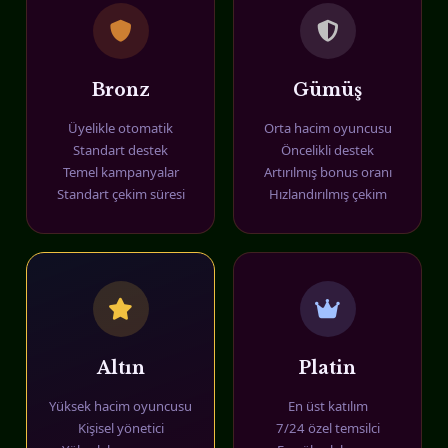
Bronz
Gümüş
Üyelikle otomatik
Orta hacim oyuncusu
Standart destek
Öncelikli destek
Temel kampanyalar
Artırılmış bonus oranı
Standart çekim süresi
Hızlandırılmış çekim
Altın
Platin
Yüksek hacim oyuncusu
En üst katılım
Kişisel yönetici
7/24 özel temsilci