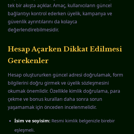
tek bir akışta açıklar. Amaç, kullanıcıların güncel
bağlantıyı kontrol ederken üyelik, kampanya ve
güvenlik ayrıntılarını da kolayca
değerlendirebilmesidir.
Hesap Açarken Dikkat Edilmesi
Gerekenler
Hesap oluştururken güncel adresi doğrulamak, form
bilgilerini doğru girmek ve üyelik sözleşmesini
okumak önemlidir. Özellikle kimlik doğrulama, para
çekme ve bonus kuralları daha sonra sorun
yaşamamak için önceden incelenmelidir.
İsim ve soyisim:
Resmi kimlik belgenizle birebir
eşleşmeli.