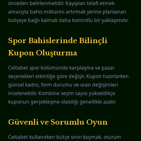
önceden belirlenmelidir. Kayıpları telafi etmek
amacıyla bahis miktarını artırmak yerine planlanan
bütçeye bağlı kalmak daha kontrollü bir yaklaşımdır.
Spor Bahislerinde Bilinçli
Kupon Oluşturma
Celtabet spor bölümünde karşılaşma ve pazar
seçenekleri etkinliğe göre değişir. Kupon hazırlarken
güncel kadro, form durumu ve oran değişimleri
incelenebilir. Kombine seçim sayısı yükseldikçe
kuponun gerçekleşme olasılığı genellikle azalır.
Güvenli ve Sorumlu Oyun
Celtabet kullanırken bütçe sınırı koymak, oturum