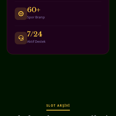
60+
Spor Branşı
7/24
Aktif Destek
SLOT ARŞIVI