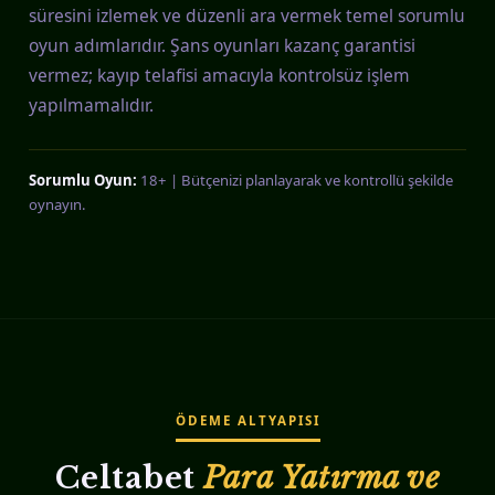
süresini izlemek ve düzenli ara vermek temel sorumlu
oyun adımlarıdır. Şans oyunları kazanç garantisi
vermez; kayıp telafisi amacıyla kontrolsüz işlem
yapılmamalıdır.
Sorumlu Oyun:
18+ | Bütçenizi planlayarak ve kontrollü şekilde
oynayın.
ÖDEME ALTYAPISI
Celtabet
Para Yatırma ve