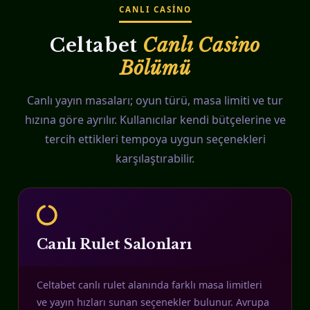
CANLI CASINO
Celtabet
Canlı Casino
Bölümü
Canlı yayın masaları; oyun türü, masa limiti ve tur
hızına göre ayrılır. Kullanıcılar kendi bütçelerine ve
tercih ettikleri tempoya uygun seçenekleri
karşılaştırabilir.
Canlı Rulet Salonları
Celtabet canlı rulet alanında farklı masa limitleri
ve yayın hızları sunan seçenekler bulunur. Avrupa