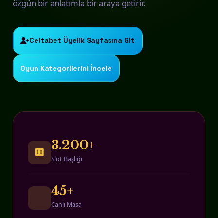
özgün bir anlatımla bir araya getirir.
Celtabet Üyelik Sayfasına Git
Oyun Kategorilerini İncele
3.200+
Slot Başlığı
45+
Canlı Masa