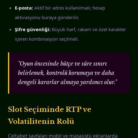
E-posta:
Aktif bir adres kullanılmalı; hesap
aktivasyonu buraya gönderilir.
Şifre güvenliği:
Büyük harf, rakam ve özel karakter
içeren kombinasyon seçilmeli.
"Oyun öncesinde bütçe ve süre sınırı
belirlemek, kontrolü korumaya ve daha
dengeli kararlar almaya yardımcı olur."
Slot Seçiminde RTP ve
Volatilitenin Rolü
Celtabet sayfaları mobil ve masaüstü ekranlarda