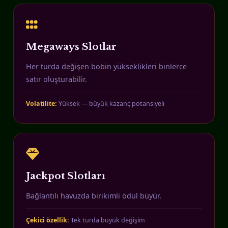
Megaways Slotlar
Her turda değişen bobin yükseklikleri binlerce
satır oluşturabilir.
Volatilite:
Yüksek — büyük kazanç potansiyeli
Jackpot Slotları
Bağlantılı havuzda birikimli ödül büyür.
Çekici özellik:
Tek turda büyük değişim