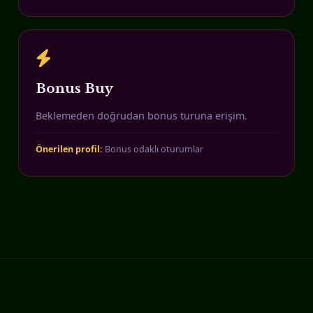
Bonus Buy
Beklemeden doğrudan bonus turuna erişim.
Önerilen profil:
Bonus odaklı oturumlar