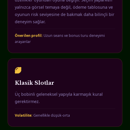
yalnızca görsel temaya değil, ödeme tablosuna ve
oyunun risk seviyesine de bakmak daha bilinçli bir
deneyim sağlar.
Önerilen profil:
Uzun seans ve bonus turu deneyimi
arayanlar
Klasik Slotlar
Üç bobinli geleneksel yapıyla karmaşık kural
gerektirmez.
Volatilite:
Genellikle düşük-orta