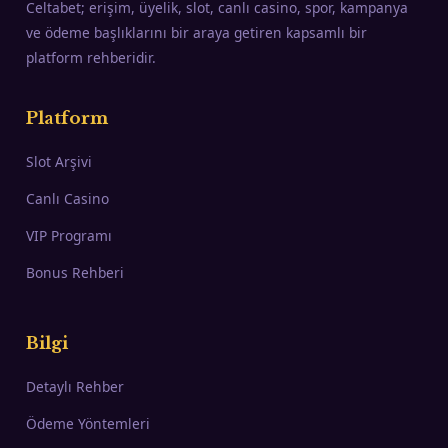
Celtabet; erişim, üyelik, slot, canlı casino, spor, kampanya
ve ödeme başlıklarını bir araya getiren kapsamlı bir
platform rehberidir.
Platform
Slot Arşivi
Canlı Casino
VIP Programı
Bonus Rehberi
Bilgi
Detaylı Rehber
Ödeme Yöntemleri