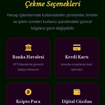
Çekme Seçenekleri
Hesap işlemlerinde kullanılabilen yöntemler, limitler
ve işlem süreleri kullanıcı panelindeki güncel
bilgilere göre değişebilir.
Banka Havalesi
Kredi Kartı
EFT/Havale ile güvenli
Anında onaylanan kart
bakiye aktarımı
işlemleri
Kripto Para
Dijital Cüzdan