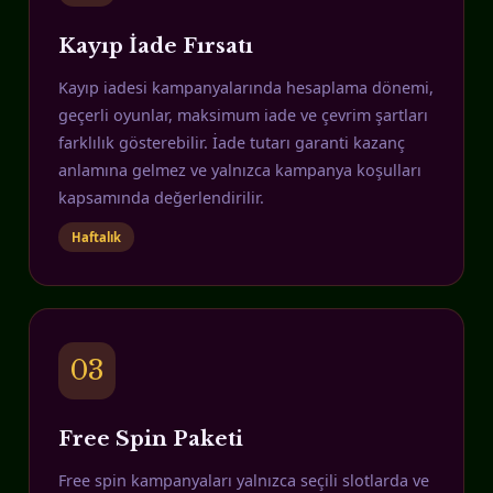
Kayıp İade Fırsatı
Kayıp iadesi kampanyalarında hesaplama dönemi,
geçerli oyunlar, maksimum iade ve çevrim şartları
farklılık gösterebilir. İade tutarı garanti kazanç
anlamına gelmez ve yalnızca kampanya koşulları
kapsamında değerlendirilir.
Haftalık
03
Free Spin Paketi
Free spin kampanyaları yalnızca seçili slotlarda ve