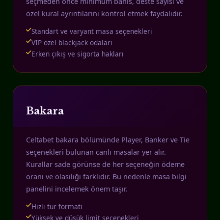
seçmeden önce minimum bahis, deste sayısı ve
özel kural ayrıntılarını kontrol etmek faydalıdır.
Standart ve varyant masa seçenekleri
VIP özel blackjack odaları
Erken çıkış ve sigorta hakları
Bakara
Celtabet bakara bölümünde Player, Banker ve Tie
seçenekleri bulunan canlı masalar yer alır.
Kurallar sade görünse de her seçeneğin ödeme
oranı ve olasılığı farklıdır. Bu nedenle masa bilgi
panelini incelemek önem taşır.
Hızlı tur formatı
Yüksek ve düşük limit seçenekleri