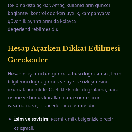
tek bir akışta açıklar. Amaç, kullanıcıların güncel
bağlantıyı kontrol ederken üyelik, kampanya ve
güvenlik ayrıntılarını da kolayca
değerlendirebilmesidir.
Hesap Açarken Dikkat Edilmesi
Gerekenler
Hesap oluştururken güncel adresi doğrulamak, form
bilgilerini doğru girmek ve üyelik sözleşmesini
okumak önemlidir. Özellikle kimlik doğrulama, para
çekme ve bonus kuralları daha sonra sorun
yaşamamak için önceden incelenmelidir.
İsim ve soyisim:
Resmi kimlik belgenizle birebir
eşleşmeli.